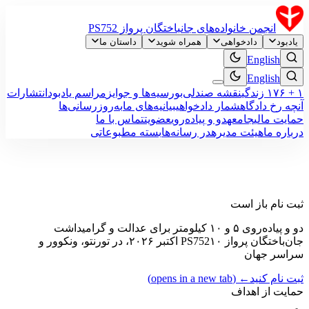
انجمن خانواده‌های جانباختگان پرواز PS752
یادبود
دادخواهی
همراه شوید
داستان ما
English
English
۱ + ۱۷۶ زندگی
نقشه صندلی‌
بورسیه‌ها و جوایز
مراسم یادبود
انتشارات
آنچه رخ داد
گاهشمار دادخواهی
بیانیه‌های ما
به‌روزرسانی‌ها
حمایت مالی
جامعه
دو و پیاده‌روی
عضویت
تماس با ما
درباره ما
هیئت‌ مدیره
در رسانه‌ها
بسته مطبوعاتی
ثبت نام باز است
دو و پیاده‌روی ۵ و ۱۰ کیلومتر برای عدالت و گرامیداشت
جان‌باختگان پرواز PS752
۱۰ اکتبر ۲۰۲۶، در تورنتو، ونکوور و
سراسر جهان
ثبت نام کنید
←
(opens in a new tab)
حمایت از اهداف